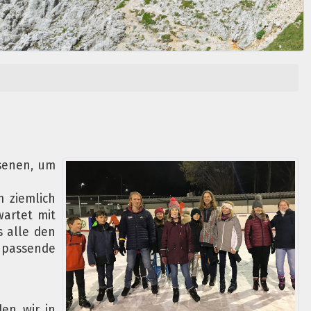
hsenen, um
m ziemlich
wartet mit
 alle den
 passende
den wir in