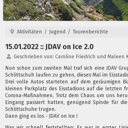
Aktivitäten
Jugend
Tourenberichte
15.01.2022 :: JDAV on Ice 2.0
Geschrieben von:
Caroline Friedrich und Maleen 
Nun schon zum zweiten Mal traf sich eine JDAV Gr
Schlittschuh laufen zu gehen, dieses Mal im Eisstad
Drei volle Autos starteten auf dem geräumigen Bi
kleinen Parkplatz des Eisstadions auf die letzten f
Corona-Maßnahmen. Trotz dem Chaos um uns herum,
Eingang passiert hatten, genügend Spinde für di
Schlittschuhe trugen.
Dann ging es los - JDAV on Ice !
Was wir schnell feststellten: Es war in erster L