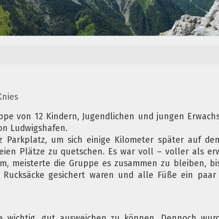
Knies
uppe von 12 Kindern, Jugendlichen und jungen Erwac
ion Ludwigshafen.
z Parkplatz, um sich einige Kilometer später auf de
reien Plätze zu quetschen. Es war voll – voller als er
 meisterte die Gruppe es zusammen zu bleiben, bis
e Rucksäcke gesichert waren und alle Füße ein paar
inie wichtig, gut ausweichen zu können. Dennoch wur