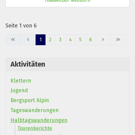
"Hiwweltour Neuborn"
Seite 1 von 6
1
2
3
4
5
6
Aktivitäten
Klettern
Jugend
Bergsport Alpin
Tageswanderungen
Halbtagswanderungen
Tourenberichte