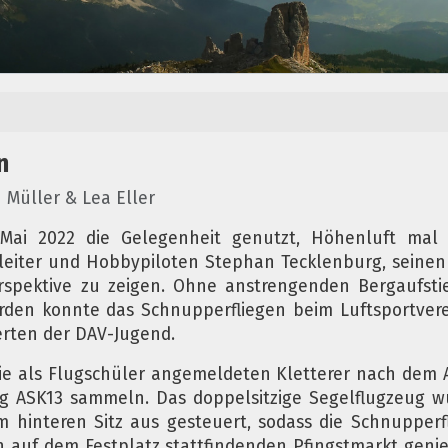
n
 Müller & Lea Eller
Mai 2022 die Gelegenheit genutzt, Höhenluft mal
dleiter und Hobbypiloten Stephan Tecklenburg, seine
spektive zu zeigen. Ohne anstrengenden Bergaufstie
rden konnte das Schnupperfliegen beim Luftsportve
ierten der DAV-Jugend.
e als Flugschüler angemeldeten Kletterer nach dem A
g ASK13 sammeln. Das doppelsitzige Segelflugzeug wu
interen Sitz aus gesteuert, sodass die Schnupperfli
 auf dem Festplatz stattfindenden Pfingstmarkt geni