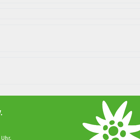
.
 Uhr.