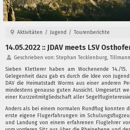
Aktivitäten
Jugend
Tourenberichte
14.05.2022 :: JDAV meets LSV Osthofe
Geschrieben von:
Stephan Tecklenburg, Tillmann
Sieben Kletterer haben am Wochenende 14./15. 
Gelegenheit dazu gab es durch die Idee von Jugen
DAV die Heimatstadt Worms aus einer anderen Per
mindestens genauso guten Aussicht. Umgesetzt we
einer Kurzzeitmitgliedschaft aller Segelfluginteress
Anders als bei einem normalen Rundflug konnten di
erste eigene Flugerfahrungen im Schulungsflugzeu
und Landung von einem erfahrenen Fluglehrer vom h
vom vorderen Sitz aus über die Rheinebene und den