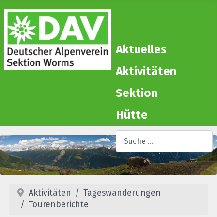
Aktuelles
Aktivitäten
Sektion
Hütte
Suchen
T
Aktivitäten
Tageswanderungen
Tourenberichte