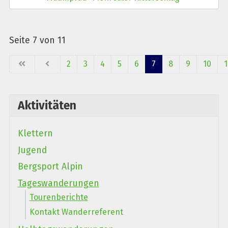
Seite 7 von 11
2
3
4
5
6
7
8
9
10
1
Aktivitäten
Klettern
Jugend
Bergsport Alpin
Tageswanderungen
Tourenberichte
Kontakt Wanderreferent