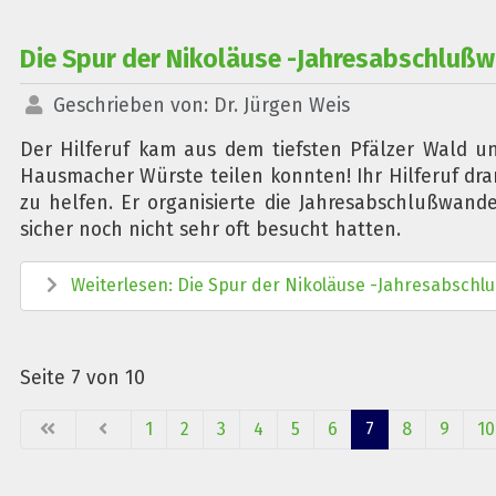
Die Spur der Nikoläuse -Jahresabschluß
Geschrieben von:
Dr. Jürgen Weis
Der Hilferuf kam aus dem tiefsten Pfälzer Wald u
Hausmacher Würste teilen konnten! Ihr Hilferuf dran
zu helfen. Er organisierte die Jahresabschlußwande
sicher noch nicht sehr oft besucht hatten.
Weiterlesen: Die Spur der Nikoläuse -Jahresabsch
Seite 7 von 10
1
2
3
4
5
6
7
8
9
10